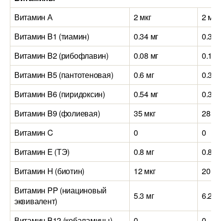
Витамин А
2 мкг
2 мкг
Витамин B1 (тиамин)
0.34 мг
0.3 м
Витамин B2 (рибофлавин)
0.08 мг
0.14 
Витамин B5 (пантотеновая)
0.6 мг
0.3 м
Витамин B6 (пиридоксин)
0.54 мг
0.34 
Витамин B9 (фолиевая)
35 мкг
28 мк
Витамин C
0
0
Витамин E (ТЭ)
0.8 мг
0.8 м
Витамин H (биотин)
12 мкг
20 мк
Витамин PP (ниациновый
5.3 мг
6.2 м
эквивалент)
Витамин B12 (кобаламины)
0
0