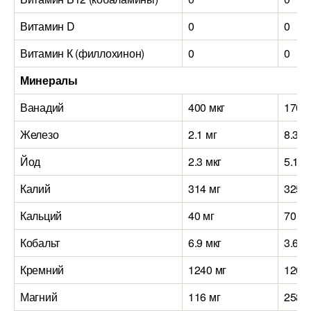
Витамин D
0
0
Витамин К (филлохинон)
0
0
Минералы
Ванадий
400 мкг
170 м
Железо
2.1 мг
8.3 м
Йод
2.3 мкг
5.1 м
Калий
314 мг
325 м
Кальций
40 мг
70 мг
Кобальт
6.9 мкг
3.6 м
Кремний
1240 мг
120 м
Магний
116 мг
258 м