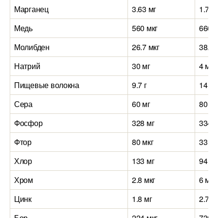
Марганец
3.63 мг
1.76 
Медь
560 мкг
660 м
Молибден
26.7 мкг
38.5 
Натрий
30 мг
4 мг
Пищевые волокна
9.7 г
14 г
Сера
60 мг
80 мг
Фосфор
328 мг
334 м
Фтор
80 мкг
33 мк
Хлор
133 мг
94 мг
Хром
2.8 мкг
6 мкг
Цинк
1.8 мг
2.77 
Бор
224 мкг
730 м