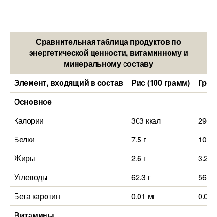
Сравнительная таблица продуктов по
энергетической ценности, витаминному и
минеральному составу
Элемент, входящий в состав
Рис (100 грамм)
Греч
Основное
Калории
303 ккал
296 к
Белки
7.5 г
10.8 
Жиры
2.6 г
3.2 г
Углеводы
62.3 г
56 г
Бета каротин
0.01 мг
0.01 
Витамины