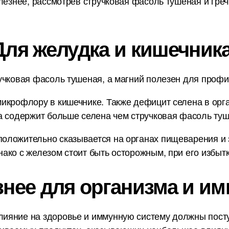
лезнее, рассмотрев стручковая фасоль тушеная и греч
Для желудка и кишечника
учковая фасоль тушеная, а магний полезен для профил
икрофлору в кишечнике. Также дефицит селена в орг
а содержит больше селена чем стручковая фасоль ту
ложительно сказывается на органах пищеварения и з
ако с железом стоит быть осторожным, при его избытк
знее для организма и им
ияние на здоровье и иммунную систему должны пост