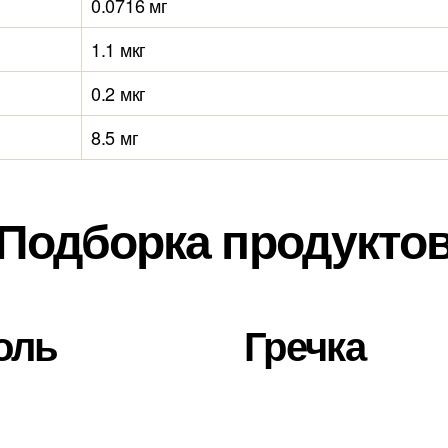
0.0716 мг
1.1 мкг
0.2 мкг
8.5 мг
Подборка продукто
оль
Гречка