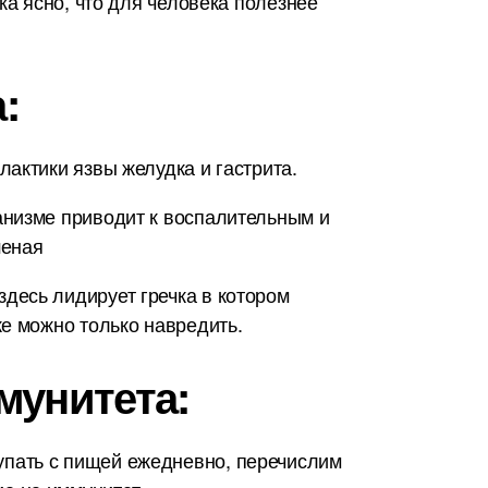
ка ясно, что для человека полезнее
:
актики язвы желудка и гастрита.
анизме приводит к воспалительным и
шеная
десь лидирует гречка в котором
е можно только навредить.
мунитета:
упать с пищей ежедневно, перечислим