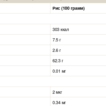
Рис (100 грамм)
303 ккал
7.5 г
2.6 г
62.3 г
0.01 мг
2 мкг
0.34 мг