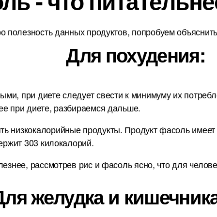
ль - что питательне
о полезность данных продуктов, попробуем объяснить 
Для похудения:
и, при диете следует свести к минимуму их потребле
ее при диете, разбираемся дальше.
ь низкокалорийные продукты. Продукт фасоль имеет к
держит 303 килокалорий.
лезнее, рассмотрев рис и фасоль ясно, что для челов
Для желудка и кишечника