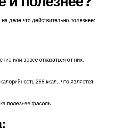
е и полезнее?
на деле что действительно полезнее:
ние или вовсе отказаться от них.
алорийность 298 ккал., что является
ека полезнее фасоль.
: