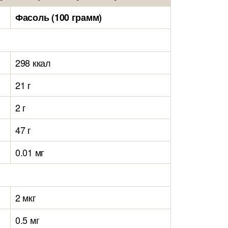
Фасоль (100 грамм)
298 ккал
21 г
2 г
47 г
0.01 мг
2 мкг
0.5 мг