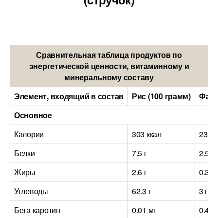
Сравнительная таблица продуктов по
энергетической ценности, витаминному и
минеральному составу
Элемент, входящий в состав
Рис (100 грамм)
Фасо
Основное
Калории
303 ккал
23 кк
Белки
7.5 г
2.5 г
Жиры
2.6 г
0.3 г
Углеводы
62.3 г
3 г
Бета каротин
0.01 мг
0.4 м