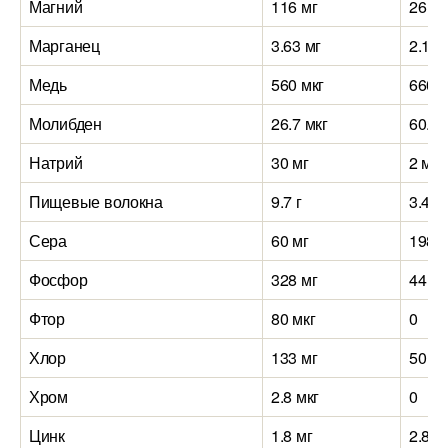
Магний
116 мг
26 мг
Марганец
3.63 мг
2.14 
Медь
560 мкг
660 м
Молибден
26.7 мкг
60.2 
Натрий
30 мг
2 мг
Пищевые волокна
9.7 г
3.4 г
Сера
60 мг
198 м
Фосфор
328 мг
44 мг
Фтор
80 мкг
0
Хлор
133 мг
50 мг
Хром
2.8 мкг
0
Цинк
1.8 мг
2.86 