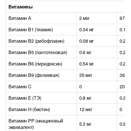
Витамины
Витамин А
2 мкг
67 мк
Витамин B1 (тиамин)
0.34 мг
0.1 м
Витамин B2 (рибофлавин)
0.08 мг
0.2 м
Витамин B5 (пантотеновая)
0.6 мг
0.2 м
Витамин B6 (пиридоксин)
0.54 мг
0.2 м
Витамин B9 (фолиевая)
35 мкг
36 мк
Витамин C
0
20 мг
Витамин E (ТЭ)
0.8 мг
0.3 м
Витамин H (биотин)
12 мкг
0
Витамин PP (ниациновый
5.3 мг
0.9 м
эквивалент)