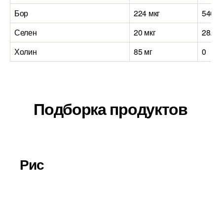
Бор
224 мкг
540 м
Селен
20 мкг
28.5 
Холин
85 мг
0
Подборка продуктов
Рис