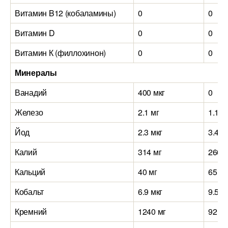
Витамин B12 (кобаламины)
0
0
Витамин D
0
0
Витамин К (филлохинон)
0
0
Минералы
Ванадий
400 мкг
0
Железо
2.1 мг
1.1 м
Йод
2.3 мкг
3.4 м
Калий
314 мг
260 м
Кальций
40 мг
65 мг
Кобальт
6.9 мкг
9.5 м
Кремний
1240 мг
92 мг