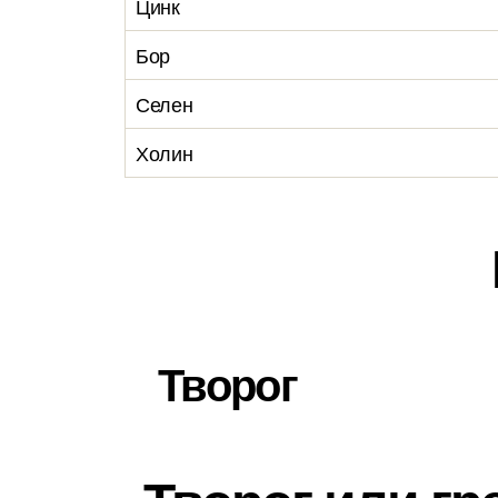
Цинк
Бор
Селен
Холин
Творог