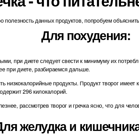
ечка - что питательн
о полезность данных продуктов, попробуем объяснить 
Для похудения:
и, при диете следует свести к минимуму их потребле
ее при диете, разбираемся дальше.
ь низкокалорийные продукты. Продукт творог имеет ка
 содержит 296 килокалорий.
езнее, рассмотрев творог и гречка ясно, что для чело
Для желудка и кишечника