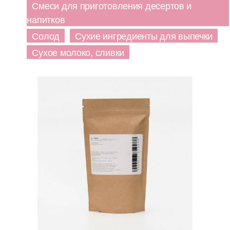
Смеси для приготовления десертов и
напитков
Солод
Сухие ингредиенты для выпечки
Сухое молоко, сливки