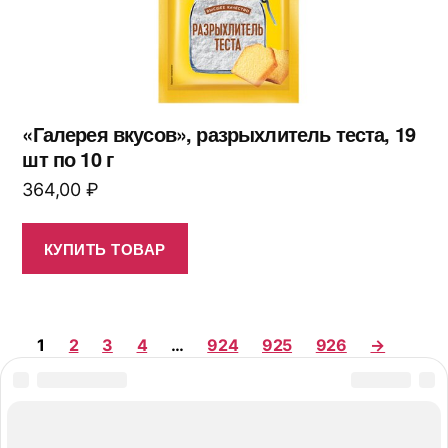
«Галерея вкусов», разрыхлитель теста, 19
шт по 10 г
364,00
₽
КУПИТЬ ТОВАР
1
2
3
4
…
924
925
926
→