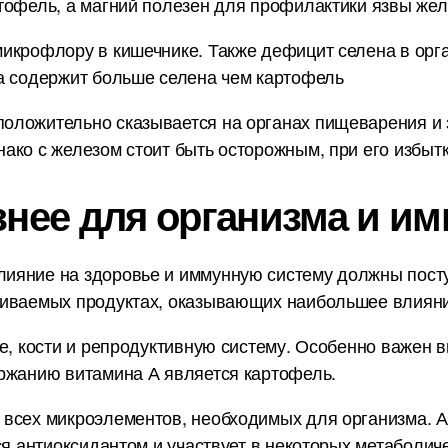
тофель, а магний полезен для профилактики язвы желу
икрофлору в кишечнике. Также дефицит селена в орг
а содержит больше селена чем картофель
ложительно сказывается на органах пищеварения и з
ако с железом стоит быть осторожным, при его избытк
знее для организма и им
ияние на здоровье и иммунную систему должны пост
ниваемых продуктах, оказывающих наибольшее влияни
е, кости и репродуктивную систему. Особенно важен в
ержанию витамина А является картофель.
 всех микроэлементов, необходимых для организма. А
ся антиоксидантом и участвует в некоторых метаболич