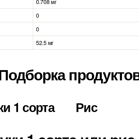
0.708 мг
0
0
52.5 мг
Подборка продукто
и 1 сорта
Рис