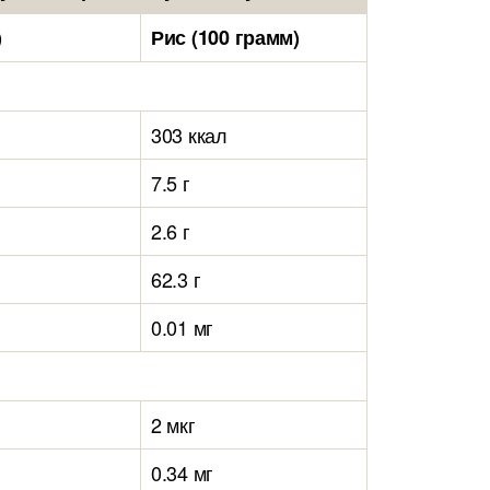
)
Рис (100 грамм)
303 ккал
7.5 г
2.6 г
62.3 г
0.01 мг
2 мкг
0.34 мг