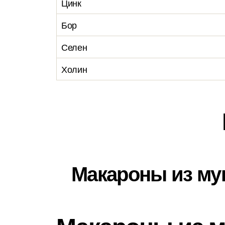
Цинк
Бор
Селен
Холин
Макароны из мук