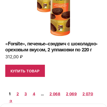
«Forsite», печенье–сэндвич с шоколадно-
ореховым вкусом, 2 уппаковки по 220 г
312,00
₽
КУПИТЬ ТОВАР
1
2
3
4
…
2 068
2 069
2 070
→