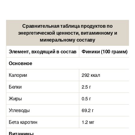
Сравнительная таблица продуктов по
энергетической ценности, витаминному и
минеральному составу
Элемент, входящий в состав
Финики (100 грамм)
Основное
Калории
292 ккал
Белки
2.5 г
7
Жиры
0.5 г
2
Углеводы
69.2 г
6
Бета каротин
1.2 мг
Витамины