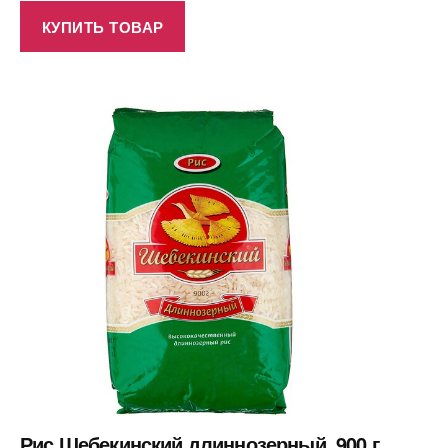
КУПИТЬ ТОВАР
Рис Шебекинский длиннозерный, 900 г