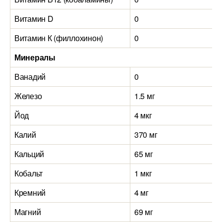
Витамин D
0
Витамин К (филлохинон)
0
Минералы
Ванадий
0
Железо
1.5 мг
2
Йод
4 мкг
2
Калий
370 мг
Кальций
65 мг
Кобальт
1 мкг
6
Кремний
4 мг
Магний
69 мг