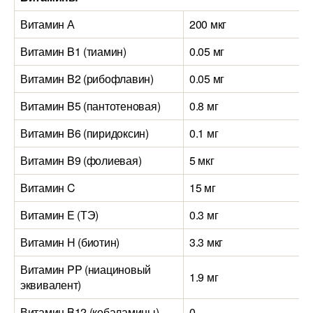
Витамин А
200 мкг
Витамин B1 (тиамин)
0.05 мг
Витамин B2 (рибофлавин)
0.05 мг
Витамин B5 (пантотеновая)
0.8 мг
0
Витамин B6 (пиридоксин)
0.1 мг
Витамин B9 (фолиевая)
5 мкг
Витамин C
15 мг
Витамин E (ТЭ)
0.3 мг
0
Витамин H (биотин)
3.3 мкг
Витамин PP (ниациновый
1.9 мг
5
эквивалент)
Витамин B12 (кобаламины)
0