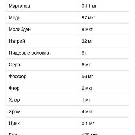
Марганец
0.11 мг
Медь
87 мкг
Молибден
8 мкг
Натрий
32 мг
Пищевые волокна
6 г
9
Сера
6 мг
Фосфор
56 мг
Фтор
2 мкг
Хлор
1 мг
Хром
4 мкг
2
Цинк
0.1 мг
1
Бор
175 мкг