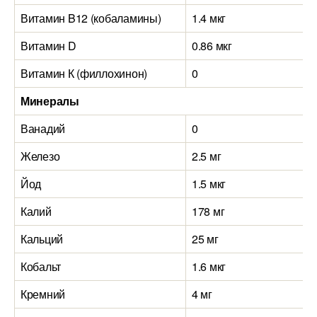
Витамин B12 (кобаламины)
1.4 мкг
Витамин D
0.86 мкг
Витамин К (филлохинон)
0
Минералы
Ванадий
0
Железо
2.5 мг
Йод
1.5 мкг
Калий
178 мг
Кальций
25 мг
Кобальт
1.6 мкг
Кремний
4 мг