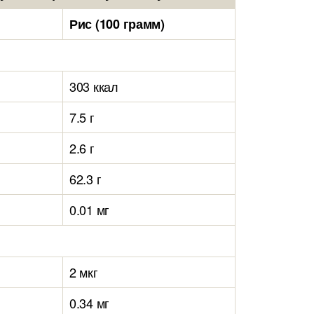
Рис (100 грамм)
303 ккал
7.5 г
2.6 г
62.3 г
0.01 мг
2 мкг
0.34 мг