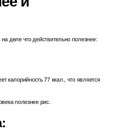
ее и
на деле что действительно полезнее:
т калорийность 77 ккал., что является
овека полезнее рис.
: