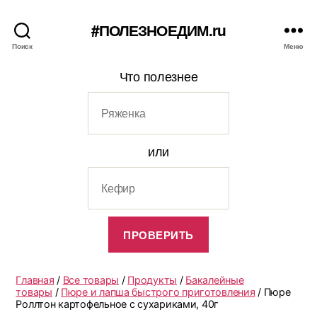
#ПОЛЕЗНОЕДИМ.ru
Поиск
Меню
Что полезнее
или
Главная
/
Все товары
/
Продукты
/
Бакалейные
товары
/
Пюре и лапша быстрого приготовления
/ Пюре
Роллтон картофельное с сухариками, 40г