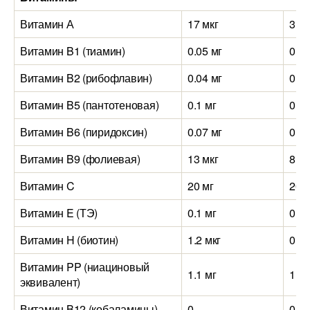
Витамин А
17 мкг
3 мк
Витамин B1 (тиамин)
0.05 мг
0.12
Витамин B2 (рибофлавин)
0.04 мг
0.07
Витамин B5 (пантотеновая)
0.1 мг
0.3 
Витамин B6 (пиридоксин)
0.07 мг
0.3 
Витамин B9 (фолиевая)
13 мкг
8 мк
Витамин C
20 мг
20 
Витамин E (ТЭ)
0.1 мг
0.1 
Витамин H (биотин)
1.2 мкг
0.1 
Витамин PP (ниациновый
1.1 мг
1.8 
эквивалент)
Витамин B12 (кобаламины)
0
0