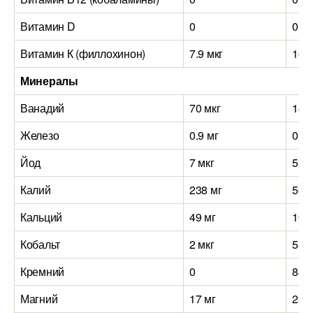
Витамин D
0
0
Витамин К (филлохинон)
7.9 мкг
16 м
Минералы
Ванадий
70 мкг
149
Железо
0.9 мг
0.9 
Йод
7 мкг
5 мк
Калий
238 мг
568
Кальций
49 мг
10 
Кобальт
2 мкг
5 мк
Кремний
0
83 
Магний
17 мг
23 