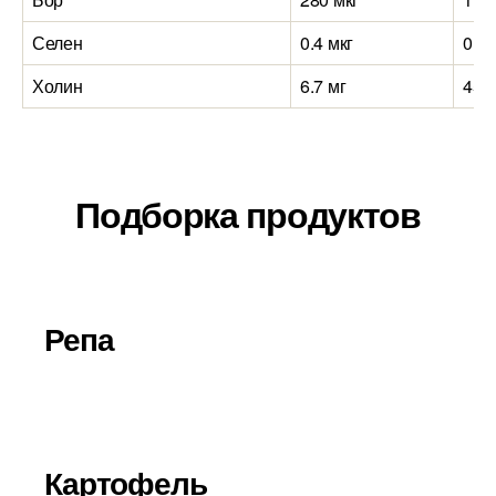
Селен
0.4 мкг
0.3 
Холин
6.7 мг
45.2
Подборка продуктов
Репа
Картофель