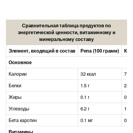
Сравнительная таблица продуктов по
энергетической ценности, витаминному и
минеральному составу
Элемент, входящий в состав
Репа (100 грамм)
Кар
Основное
Калории
32 ккал
77 к
Белки
1.5 г
2 г
Жиры
0.1 г
0.4 
Углеводы
6.2 г
16.3
Бета каротин
0.1 мг
0.02
Витамины