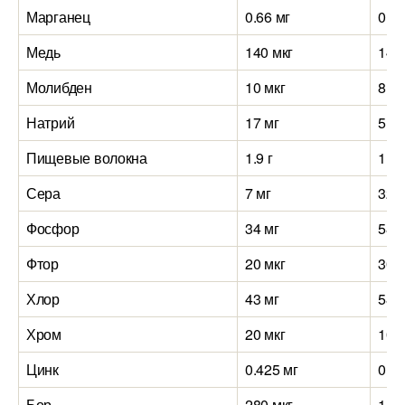
Марганец
0.66 мг
0.17
Медь
140 мкг
140
Молибден
10 мкг
8 мк
Натрий
17 мг
5 мг
Пищевые волокна
1.9 г
1.4 
Сера
7 мг
32 
Фосфор
34 мг
58 
Фтор
20 мкг
30 м
Хлор
43 мг
58 
Хром
20 мкг
10 м
Цинк
0.425 мг
0.36
Бор
280 мкг
115