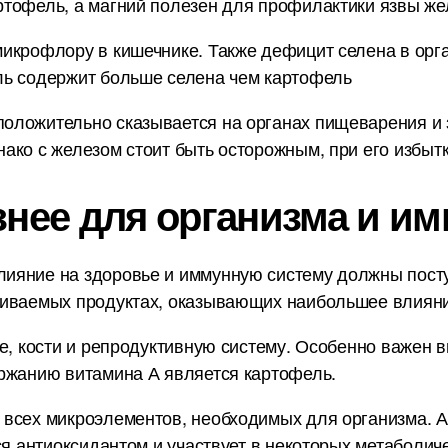
тофель, а магний полезен для профилактики язвы жел
икрофлору в кишечнике. Также дефицит селена в орг
ль содержит больше селена чем картофель
оложительно сказывается на органах пищеварения и 
ако с железом стоит быть осторожным, при его избытк
знее для организма и им
ияние на здоровье и иммунную систему должны пост
ниваемых продуктах, оказывающих наибольшее влияни
е, кости и репродуктивную систему. Особенно важен в
ержанию витамина А является картофель.
 всех микроэлементов, необходимых для организма. А
ся антиоксидантом и участвует в некоторых метаболич