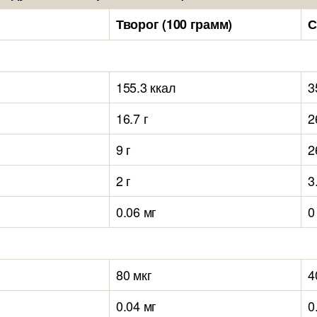
Творог (100 грамм)
С
155.3 ккал
3
16.7 г
2
9 г
2
2 г
3
0.06 мг
0
80 мкг
4
0.04 мг
0