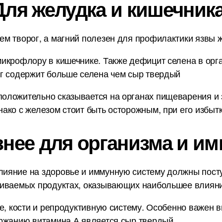
Для желудка и кишечника
м творог, а магний полезен для профилактики язвы ж
икрофлору в кишечнике. Также дефицит селена в орг
ог содержит больше селена чем сыр твердый
оложительно сказывается на органах пищеварения и 
ако с железом стоит быть осторожным, при его избытк
знее для организма и им
ияние на здоровье и иммунную систему должны пост
ниваемых продуктах, оказывающих наибольшее влияни
е, кости и репродуктивную систему. Особенно важен в
ержанию витамина А является сыр твердый.