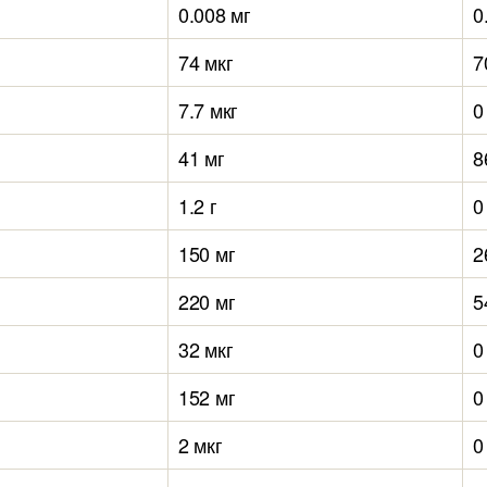
0.008 мг
0
74 мкг
7
7.7 мкг
0
41 мг
8
1.2 г
0
150 мг
2
220 мг
5
32 мкг
0
152 мг
0
2 мкг
0