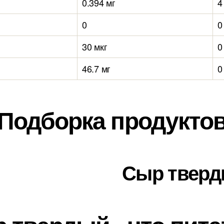
0.394 мг
4
0
0
30 мкг
0
46.7 мг
0
Подборка продукто
Сыр твер