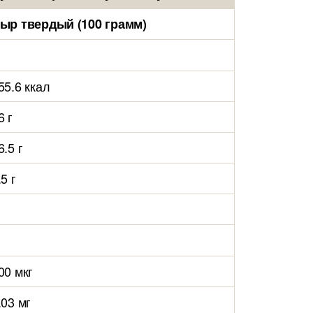
ыр твердый (100 грамм)
55.6 ккал
6 г
6.5 г
.5 г
00 мкг
.03 мг