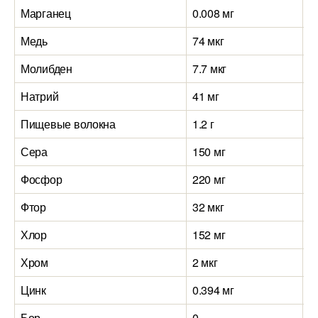
Марганец
0.008 мг
0
Медь
74 мкг
1
Молибден
7.7 мкг
5
Натрий
41 мг
5
Пищевые волокна
1.2 г
0
Сера
150 мг
2
Фосфор
220 мг
9
Фтор
32 мкг
2
Хлор
152 мг
1
Хром
2 мкг
2
Цинк
0.394 мг
0
Бор
0
0