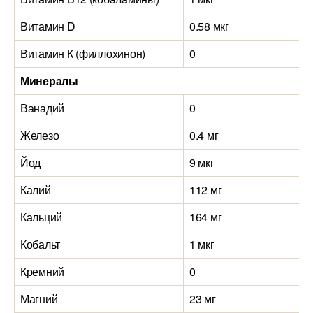
Витамин D
0.58 мкг
0
Витамин К (филлохинон)
0
0
Минералы
Ванадий
0
0
Железо
0.4 мг
0
Йод
9 мкг
9
Калий
112 мг
1
Кальций
164 мг
1
Кобальт
1 мкг
1
Кремний
0
0
Магний
23 мг
1