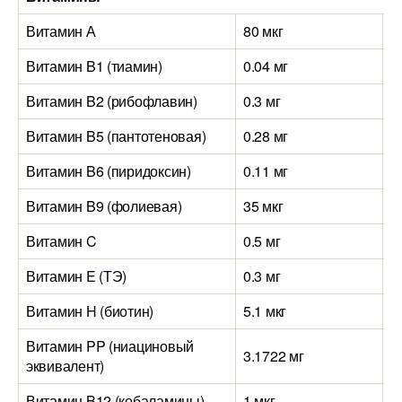
Витамин А
80 мкг
2
Витамин B1 (тиамин)
0.04 мг
0
Витамин B2 (рибофлавин)
0.3 мг
0
Витамин B5 (пантотеновая)
0.28 мг
0
Витамин B6 (пиридоксин)
0.11 мг
0
Витамин B9 (фолиевая)
35 мкг
7
Витамин C
0.5 мг
0
Витамин E (ТЭ)
0.3 мг
0
Витамин H (биотин)
5.1 мкг
3
Витамин PP (ниациновый
3.1722 мг
0
эквивалент)
Витамин B12 (кобаламины)
1 мкг
0