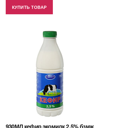
КУПИТЬ ТОВАР
930МЛ кефир экомилк 2,5% бзмж