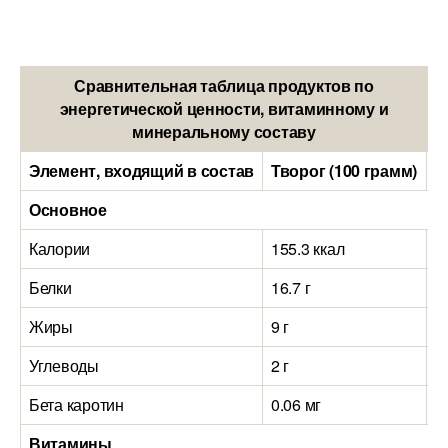
Сравнительная таблица продуктов по
энергетической ценности, витаминному и
минеральному составу
Элемент, входящий в состав
Творог (100 грамм)
К
Основное
Калории
155.3 ккал
5
Белки
16.7 г
2.
Жиры
9 г
2.
Углеводы
2 г
4 
Бета каротин
0.06 мг
0
Витамины