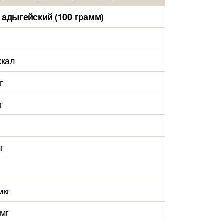
адыгейский (100 грамм)
ккал
г
г
мг
мкг
 мг