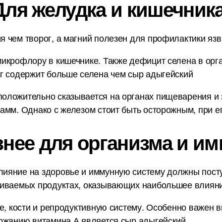
Для желудка и кишечника
 чем творог, а магний полезен для профилактики язвы
икрофлору в кишечнике. Также дефицит селена в орг
г содержит больше селена чем сыр адыгейский
оложительно сказывается на органах пищеварения и 
амм. Однако с железом стоит быть осторожным, при ег
знее для организма и им
ияние на здоровье и иммунную систему должны пост
ниваемых продуктах, оказывающих наибольшее влияни
е, кости и репродуктивную систему. Особенно важен в
ржанию витамина А является сыр адыгейский.