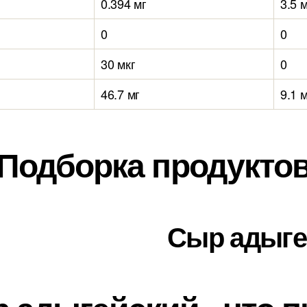
0.394 мг
3.5 
0
0
30 мкг
0
46.7 мг
9.1 
Подборка продукто
Сыр адыге