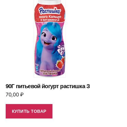
90Г питьевой йогурт растишка З
70,00
₽
КУПИТЬ ТОВАР