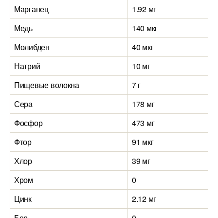
Марганец
1.92 мг
Медь
140 мкг
Молибден
40 мкг
Натрий
10 мг
Пищевые волокна
7 г
Сера
178 мг
Фосфор
473 мг
Фтор
91 мкг
Хлор
39 мг
Хром
0
Цинк
2.12 мг
Бор
0