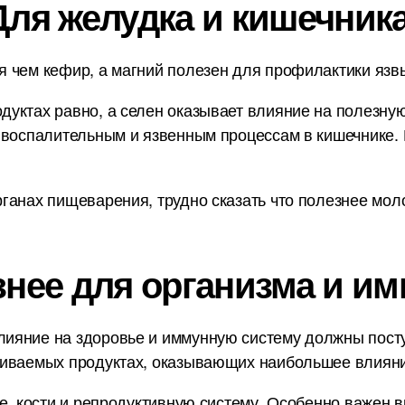
Для желудка и кишечника
 чем кефир, а магний полезен для профилактики язвы
уктах равно, а селен оказывает влияние на полезну
 воспалительным и язвенным процессам в кишечнике.
анах пищеварения, трудно сказать что полезнее молок
знее для организма и им
ияние на здоровье и иммунную систему должны пост
ниваемых продуктах, оказывающих наибольшее влияни
е, кости и репродуктивную систему. Особенно важен в