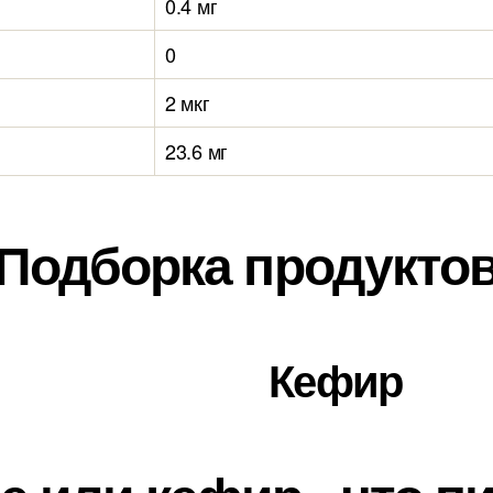
0.4 мг
0
2 мкг
23.6 мг
Подборка продукто
Кефир