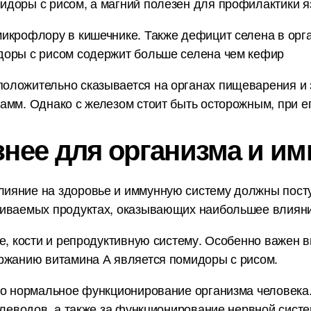
доры с рисом, а магний полезен для профилактики яз
икрофлору в кишечнике. Также дефицит селена в орг
доры с рисом содержит больше селена чем кефир
оложительно сказывается на органах пищеварения и 
амм. Однако с железом стоит быть осторожным, при ег
знее для организма и им
ияние на здоровье и иммунную систему должны пост
ниваемых продуктах, оказывающих наибольшее влияни
е, кости и репродуктивную систему. Особенно важен в
ержанию витамина А является помидоры с рисом.
но нормальное функционирование организма человека
глеводов, а также за функционирование нервной сист