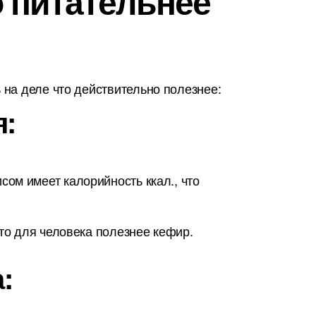
о питательнее
на деле что действительно полезнее:
я:
ом имеет калорийность ккал., что
что для человека полезнее кефир.
: