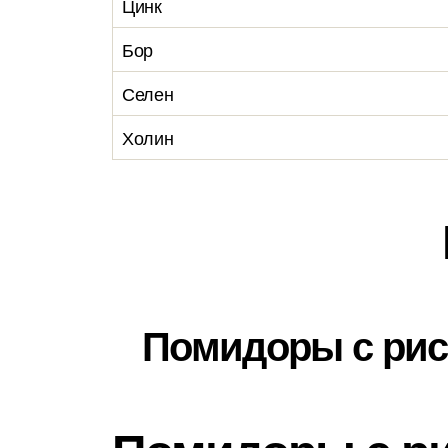
Цинк
Бор
Селен
Холин
Помидоры с ри