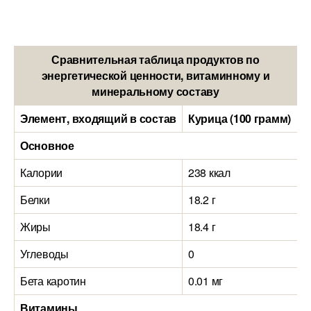
Сравнительная таблица продуктов по
энергетической ценности, витаминному и
минеральному составу
Элемент, входящий в состав
Курица (100 грамм)
Ф
Основное
Калории
238 ккал
2
Белки
18.2 г
2
Жиры
18.4 г
2
Углеводы
0
4
Бета каротин
0.01 мг
0
Витамины