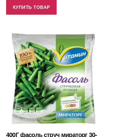
КУПИТЬ ТОВАР
400Г фасоль струч мираторг 30-