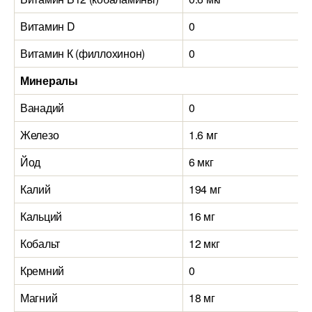
Витамин D
0
0
Витамин К (филлохинон)
0
0
Минералы
Ванадий
0
1
Железо
1.6 мг
5
Йод
6 мкг
1
Калий
194 мг
1
Кальций
16 мг
1
Кобальт
12 мкг
1
Кремний
0
9
Магний
18 мг
1