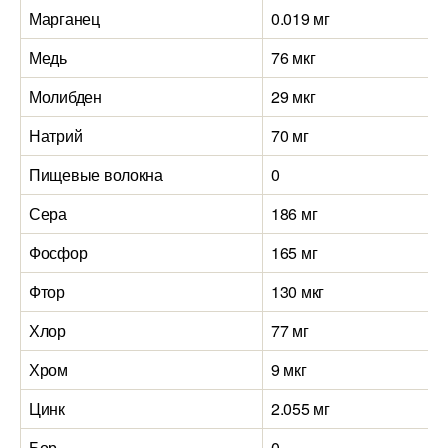
Марганец
0.019 мг
1
Медь
76 мкг
5
Молибден
29 мкг
3
Натрий
70 мг
4
Пищевые волокна
0
1
Сера
186 мг
1
Фосфор
165 мг
4
Фтор
130 мкг
4
Хлор
77 мг
5
Хром
9 мкг
1
Цинк
2.055 мг
3
Бор
0
4