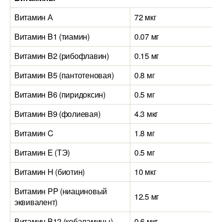
Витамин А
72 мкг
2
Витамин B1 (тиамин)
0.07 мг
0
Витамин B2 (рибофлавин)
0.15 мг
0
Витамин B5 (пантотеновая)
0.8 мг
1
Витамин B6 (пиридоксин)
0.5 мг
0
Витамин B9 (фолиевая)
4.3 мкг
9
Витамин C
1.8 мг
2
Витамин E (ТЭ)
0.5 мг
0
Витамин H (биотин)
10 мкг
1
Витамин PP (ниациновый
12.5 мг
6
эквивалент)
Витамин B12 (кобаламины)
0.6 мкг
0