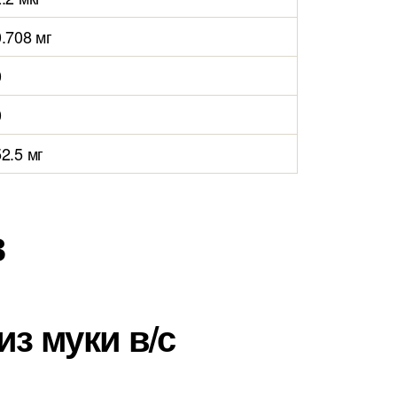
0.708 мг
0
0
52.5 мг
в
з муки в/с