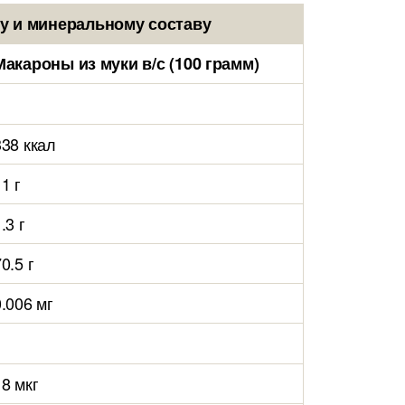
у и минеральному составу
Макароны из муки в/с (100 грамм)
338 ккал
1 г
.3 г
0.5 г
0.006 мг
18 мкг