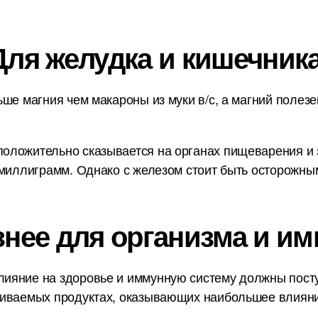
Для желудка и кишечника
ьше магния чем макароны из муки в/с, а магний полез
оложительно сказывается на органах пищеварения и з
 миллиграмм. Однако с железом стоит быть осторожным
знее для организма и им
ияние на здоровье и иммунную систему должны пост
ниваемых продуктах, оказывающих наибольшее влияни