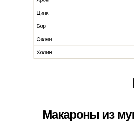
Цинк
Бор
Селен
Холин
Макароны из мук