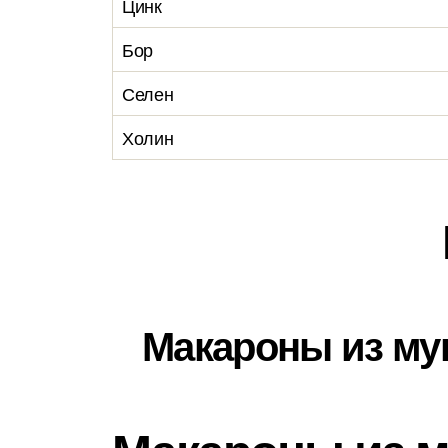
Цинк
Бор
Селен
Холин
Макароны из мук