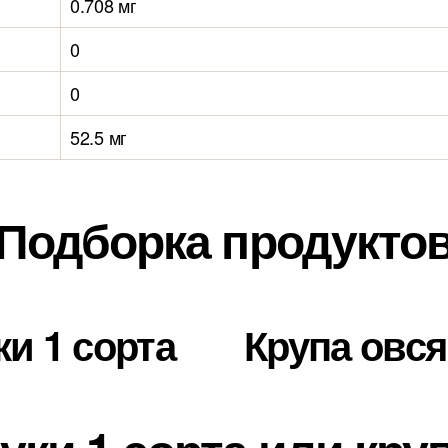
0.708 мг
0
0
52.5 мг
Подборка продукто
и 1 сорта
Крупа овс