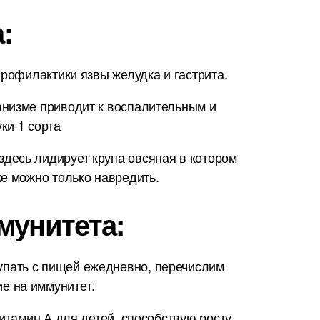
:
профилактики язвы желудка и гастрита.
анизме приводит к воспалительным и
ки 1 сорта
десь лидирует крупа овсяная в котором
е можно только навредить.
мунитета:
упать с пищей ежедневно, перечислим
е на иммунитет.
итамин А для детей, способствую росту