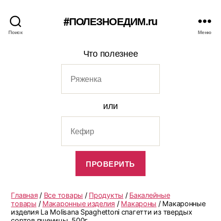
#ПОЛЕЗНОЕДИМ.ru
Поиск
Меню
Что полезнее
или
Главная
/
Все товары
/
Продукты
/
Бакалейные
товары
/
Макаронные изделия
/
Макароны
/ Макаронные
изделия La Molisana Spaghettoni спагетти из твердых
сортов пшеницы, 500г