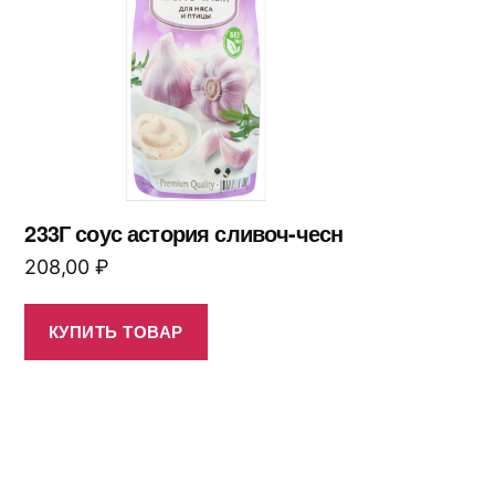
233Г соус астория сливоч-чесн
208,00
₽
КУПИТЬ ТОВАР