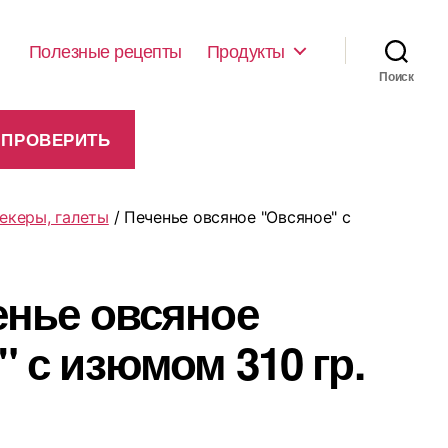
Полезные рецепты
Продукты
Поиск
рекеры, галеты
/ Печенье овсяное "Овсяное" с
енье овсяное
 с изюмом 310 гр.