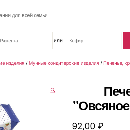
ании для всей семьи
или
ие изделия
/
Мучные кондитерские изделия
/
Печенье, к
Печ
🔍
"Овсяное"
92,00
₽