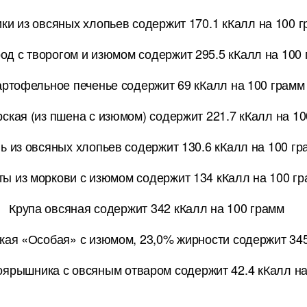
ки из овсяных хлопьев содержит 170.1 кКалл на 100 
од с творогом и изюмом содержит 295.5 кКалл на 100
артофельное печенье содержит 69 кКалл на 100 грамм
ская (из пшена с изюмом) содержит 221.7 кКалл на 1
ь из овсяных хлопьев содержит 130.6 кКалл на 100 г
ты из моркови с изюмом содержит 134 кКалл на 100 г
Крупа овсяная содержит 342 кКалл на 100 грамм
кая «Особая» с изюмом, 23,0% жирности содержит 345
оярышника с овсяным отваром содержит 42.4 кКалл на