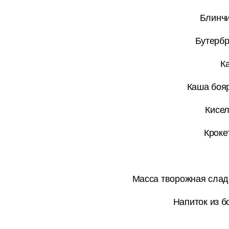
Блинчи
Бутербр
К
Каша бояр
Кисел
Кроке
Масса творожная слад
Напиток из б