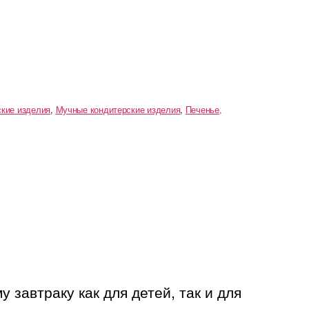
ские изделия
,
Мучные кондитерские изделия
,
Печенье,
завтраку как для детей, так и для