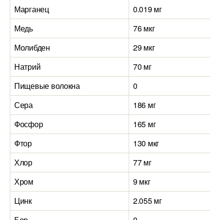
Марганец
0.019 мг
0
Медь
76 мкг
8
Молибден
29 мкг
2
Натрий
70 мг
9
Пищевые волокна
0
0
Сера
186 мг
2
Фосфор
165 мг
2
Фтор
130 мкг
1
Хлор
77 мг
9
Хром
9 мкг
1
Цинк
2.055 мг
2
Бор
0
0