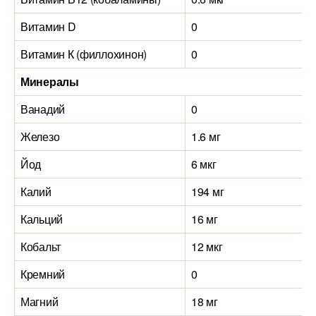
Витамин D
0
0
Витамин К (филлохинон)
0
0
Минералы
Ванадий
0
0
Железо
1.6 мг
1
Йод
6 мкг
4
Калий
194 мг
2
Кальций
16 мг
1
Кобальт
12 мкг
1
Кремний
0
0
Магний
18 мг
1