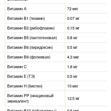
Витамин А
72 мкг
1
Витамин B1 (тиамин)
0.07 мг
0
Витамин B2 (рибофлавин)
0.15 мг
0
Витамин B5 (пантотеновая)
0.8 мг
0
Витамин B6 (пиридоксин)
0.5 мг
0
Витамин B9 (фолиевая)
4.3 мкг
9
Витамин C
1.8 мг
2
Витамин E (ТЭ)
0.5 мг
0
Витамин H (биотин)
10 мкг
8
Витамин PP (ниациновый
12.5 мг
1
эквивалент)
Витамин B12 (кобаламины)
0.6 мкг
0