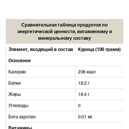
Сравнительная таблица продуктов по
энергетической ценности, витаминному и
минеральному составу
Элемент, входящий в состав
Курица (100 грамм)
И
Основное
Калории
238 ккал
2
Белки
18.2 г
1
Жиры
18.4 г
2
Углеводы
0
0
Бета каротин
0.01 мг
0
Витамины