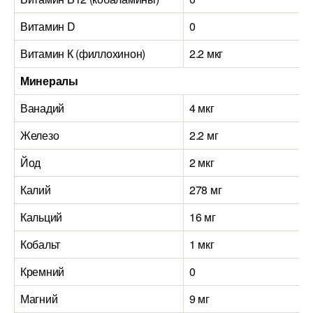
Витамин D
0
0
Витамин К (филлохинон)
2.2 мкг
0
Минералы
Ванадий
4 мкг
0
Железо
2.2 мг
1
Йод
2 мкг
3
Калий
278 мг
6
Кальций
16 мг
8
Кобальт
1 мкг
1
Кремний
0
8
Магний
9 мг
8