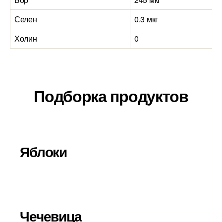
Селен
0.3 мкг
1
Холин
0
2
Подборка продуктов
Яблоки
Чечевица