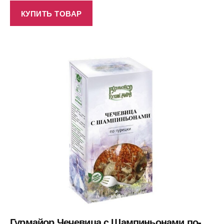
КУПИТЬ ТОВАР
Гурмайор Чечевица с Шампиньонами по-