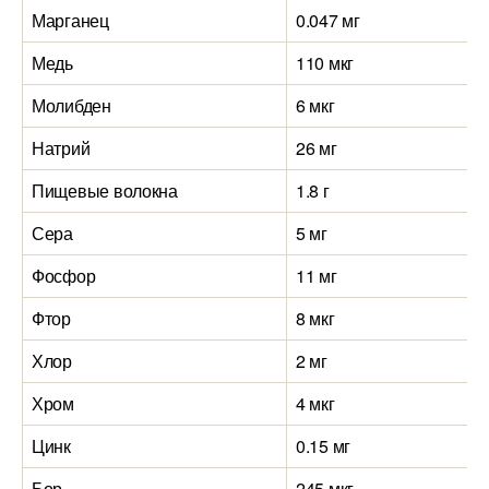
Марганец
0.047 мг
1
Медь
110 мкг
6
Молибден
6 мкг
7
Натрий
26 мг
5
Пищевые волокна
1.8 г
1
Сера
5 мг
1
Фосфор
11 мг
3
Фтор
8 мкг
2
Хлор
2 мг
7
Хром
4 мкг
1
Цинк
0.15 мг
2
Бор
245 мкг
6