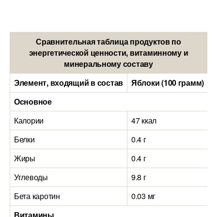
Сравнительная таблица продуктов по
энергетической ценности, витаминному и
минеральному составу
Элемент, входящий в состав
Яблоки (100 грамм)
Ч
Основное
Калории
47 ккал
2
Белки
0.4 г
2
Жиры
0.4 г
1
Углеводы
9.8 г
4
Бета каротин
0.03 мг
0
Витамины