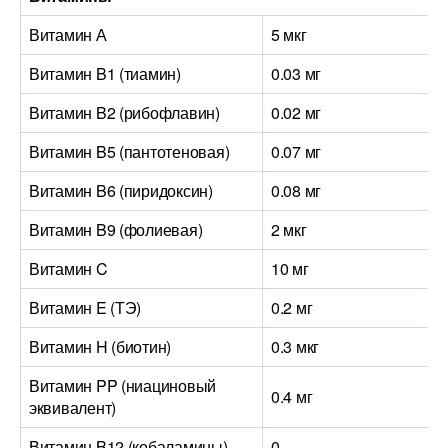
Витамин А
5 мкг
5
Витамин B1 (тиамин)
0.03 мг
0
Витамин B2 (рибофлавин)
0.02 мг
0
Витамин B5 (пантотеновая)
0.07 мг
1
Витамин B6 (пиридоксин)
0.08 мг
0
Витамин B9 (фолиевая)
2 мкг
2
Витамин C
10 мг
2
Витамин E (ТЭ)
0.2 мг
0
Витамин H (биотин)
0.3 мкг
6
Витамин PP (ниациновый
0.4 мг
5
эквивалент)
Витамин B12 (кобаламины)
0
0