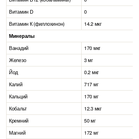
Витамин D
0
0
Витамин К (филлохинон)
14.2 мкг
0
Минералы
Ванадий
170 мкг
0
Железо
3 мг
1
Йод
0.2 мкг
3
Калий
717 мг
6
Кальций
170 мг
8
Кобальт
12.3 мкг
1
Кремний
50 мг
8
Магний
172 мг
8