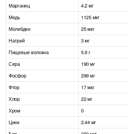
Марганец
4.2 мг
1
Медь
1125 мкг
6
Молибден
25 мкг
7
Натрий
3 мг
5
Пищевые волокна
5.9 г
1
Сера
190 мг
1
Фосфор
299 мг
3
Фтор
17 мкг
2
Хлор
22 мг
7
Хром
0
1
Цинк
2.44 мг
2
Бор
200 мкг
6