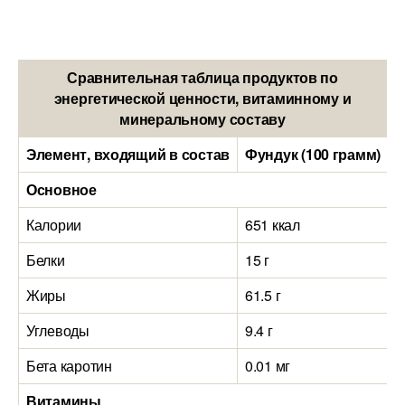
Сравнительная таблица продуктов по
энергетической ценности, витаминному и
минеральному составу
Элемент, входящий в состав
Фундук (100 грамм)
Ч
Основное
Калории
651 ккал
2
Белки
15 г
2
Жиры
61.5 г
1
Углеводы
9.4 г
4
Бета каротин
0.01 мг
0
Витамины