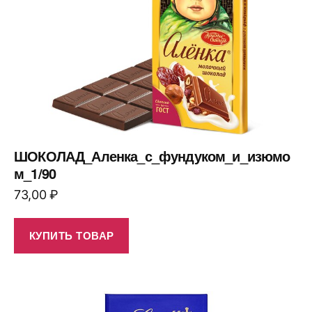
ШОКОЛАД_Аленка_с_фундуком_и_изюмо
м_1/90
73,00
₽
КУПИТЬ ТОВАР