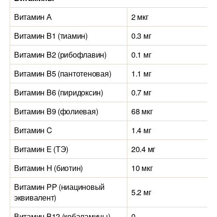
Витамин А
2 мкг
5
Витамин B1 (тиамин)
0.3 мг
0
Витамин B2 (рибофлавин)
0.1 мг
0
Витамин B5 (пантотеновая)
1.1 мг
1
Витамин B6 (пиридоксин)
0.7 мг
0
Витамин B9 (фолиевая)
68 мкг
2
Витамин C
1.4 мг
2
Витамин E (ТЭ)
20.4 мг
0
Витамин H (биотин)
10 мкг
6
Витамин PP (ниациновый
5.2 мг
5
эквивалент)
Витамин B12 (кобаламины)
0
0