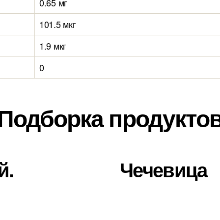
0.65 мг
101.5 мкг
1.9 мкг
0
Подборка продукто
й.
Чечевица