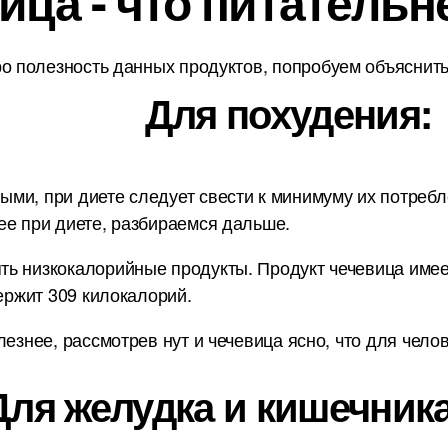
ица - что питательн
о полезность данных продуктов, попробуем объяснить 
Для похудения:
и, при диете следует свести к минимуму их потребле
ее при диете, разбираемся дальше.
ь низкокалорийные продукты. Продукт чечевица имеет 
держит 309 килокалорий.
лезнее, рассмотрев нут и чечевица ясно, что для чело
Для желудка и кишечника