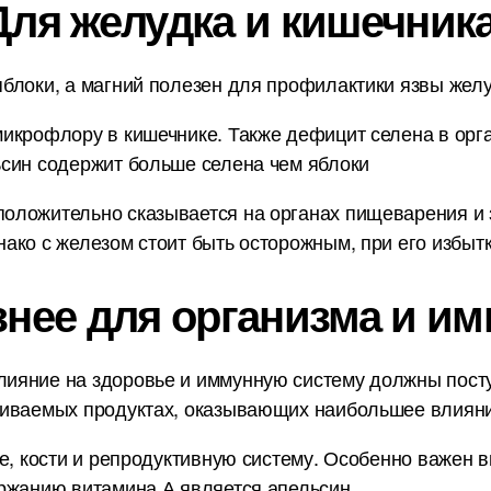
Для желудка и кишечника
блоки, а магний полезен для профилактики язвы желуд
икрофлору в кишечнике. Также дефицит селена в орг
ьсин содержит больше селена чем яблоки
оложительно сказывается на органах пищеварения и з
ако с железом стоит быть осторожным, при его избытк
знее для организма и им
ияние на здоровье и иммунную систему должны пост
ниваемых продуктах, оказывающих наибольшее влияни
е, кости и репродуктивную систему. Особенно важен в
ржанию витамина А является апельсин.