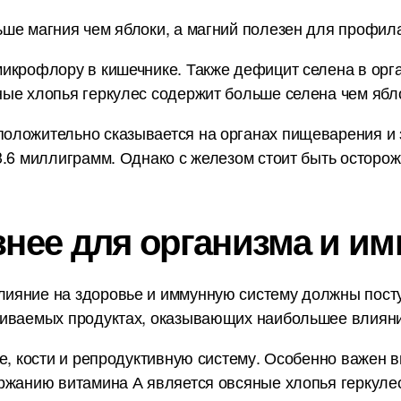
ше магния чем яблоки, а магний полезен для профилак
икрофлору в кишечнике. Также дефицит селена в орг
ые хлопья геркулес содержит больше селена чем ябл
оложительно сказывается на органах пищеварения и 
3.6 миллиграмм. Однако с железом стоит быть осторож
знее для организма и им
ияние на здоровье и иммунную систему должны пост
ниваемых продуктах, оказывающих наибольшее влияни
е, кости и репродуктивную систему. Особенно важен в
ржанию витамина А является овсяные хлопья геркуле