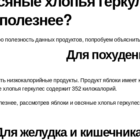
яные хлопья геркул
 полезнее?
о полезность данных продуктов, попробуем объяснить 
Для похуден
ь низкокалорийные продукты. Продукт яблоки имеет ка
е хлопья геркулес содержит 352 килокалорий.
лезнее, рассмотрев яблоки и овсяные хлопья геркулес
Для желудка и кишечника