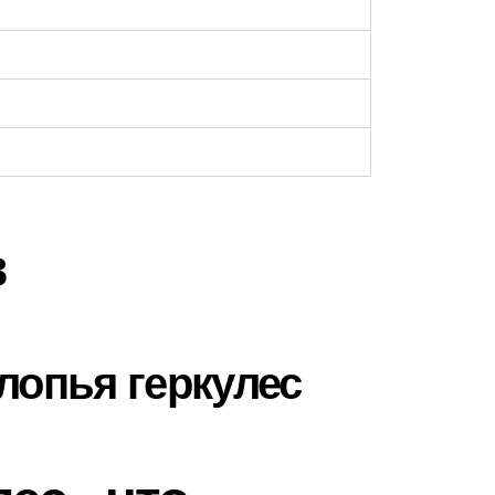
в
лопья геркулес