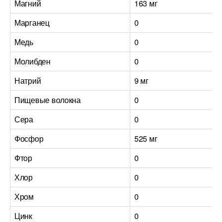
Магний
163 мг
Марганец
0
Медь
0
Молибден
0
Натрий
9 мг
Пищевые волокна
0
Сера
0
Фосфор
525 мг
Фтор
0
Хлор
0
Хром
0
Цинк
0