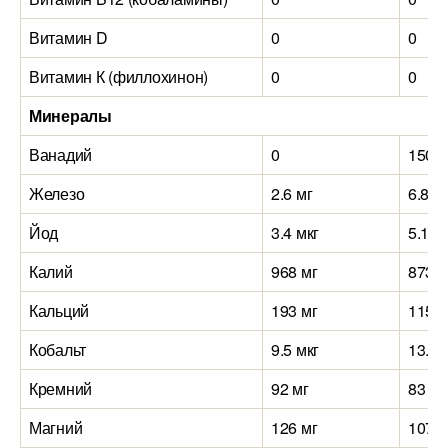
Витамин D
0
0
Витамин К (филлохинон)
0
0
Минералы
Ванадий
0
150 м
Железо
2.6 мг
6.8 м
Йод
3.4 мкг
5.1 м
Калий
968 мг
873 м
Кальций
193 мг
115 м
Кобальт
9.5 мкг
13.1 
Кремний
92 мг
83 мг
Магний
126 мг
107 м