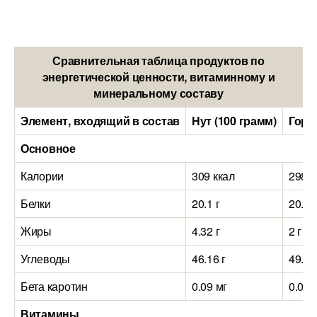
Сравнительная таблица продуктов по
энергетической ценности, витаминному и
минеральному составу
Элемент, входящий в состав
Нут (100 грамм)
Горо
Основное
Калории
309 ккал
298 к
Белки
20.1 г
20.5 г
Жиры
4.32 г
2 г
Углеводы
46.16 г
49.5 г
Бета каротин
0.09 мг
0.01 
Витамины