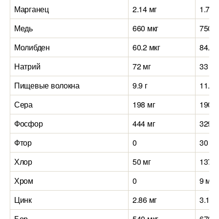
Марганец
2.14 мг
1.75 
Медь
660 мкг
750 м
Молибден
60.2 мкг
84.2 
Натрий
72 мг
33 мг
Пищевые волокна
9.9 г
11.2 г
Сера
198 мг
190 м
Фосфор
444 мг
329 м
Фтор
0
30 мк
Хлор
50 мг
137 м
Хром
0
9 мкг
Цинк
2.86 мг
3.18 
Бор
540 мкг
670 м