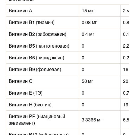
Витамин А
15 мкг
2 мкг
Витамин B1 (тиамин)
0.08 мг
0.81 
Витамин B2 (рибофлавин)
0.4 мг
0.15 
Витамин B5 (пантотеновая)
0
2.2 м
Витамин B6 (пиридоксин)
0
0.27 
Витамин B9 (фолиевая)
0
16 мк
Витамин C
50 мг
20 мг
Витамин E (ТЭ)
0
0.7 м
Витамин H (биотин)
0
19 мк
Витамин PP (ниациновый
3.3366 мг
6.5 м
эквивалент)
Витамин B12 (кобаламины)
0
0