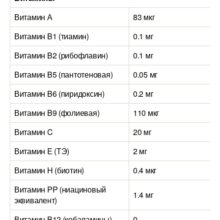
Витамин А
83 мкг
1
Витамин B1 (тиамин)
0.1 мг
0
Витамин B2 (рибофлавин)
0.1 мг
0
Витамин B5 (пантотеновая)
0.05 мг
Витамин B6 (пиридоксин)
0.2 мг
Витамин B9 (фолиевая)
110 мкг
Витамин C
20 мг
5
Витамин E (ТЭ)
2 мг
Витамин H (биотин)
0.4 мкг
Витамин PP (ниациновый
1.4 мг
3
эквивалент)
Витамин B12 (кобаламины)
0