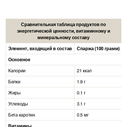
Сравнительная таблица продуктов по
энергетической ценности, витаминному и
минеральному составу
Элемент, входящий в состав
Спаржа (100 грамм)
Н
Основное
Калории
21 ккал
3
Белки
1.9 г
2
Жиры
0.1 г
4
Углеводы
3.1 г
4
Бета каротин
0.5 мг
0
Витамины