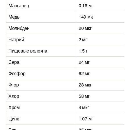
Марганец
0.16 мг
2
Медь
149 мкг
6
Молибден
20 мкг
6
Натрий
2 мг
7
Пищевые волокна
1.5 г
9
Сера
24 мг
1
Фосфор
62 мг
4
Фтор
28 мкг
Хлор
58 мг
5
Хром
4 мкг
Цинк
1.07 мг
2
Бор
85 мкг
5