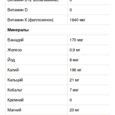
Витамин D
0
Витамин К (филлохинон)
1640 мкг
Минералы
Ванадий
170 мкг
Железо
0.9 мг
2
Йод
8 мкг
3
Калий
196 мг
9
Кальций
21 мг
1
Кобальт
7 мкг
9
Кремний
0
9
Магний
20 мг
1