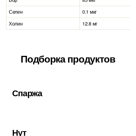
Селен
0.1 мкг
2
Холин
12.8 мг
Подборка продуктов
Спаржа
Нут