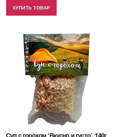
КУПИТЬ ТОВАР
Суп с горохом ‘Вкусно и густо’, 140г