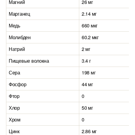
Магний
26 мг
Марганец
2.14 мг
Медь
660 мкг
Молибден
60.2 мкг
Натрий
2 мг
Пищевые волокна
3.4 г
Сера
198 мг
Фосфор
44 мг
Фтор
0
Хлор
50 мг
Хром
0
Цинк
2.86 мг