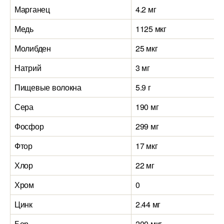
Марганец
4.2 мг
1
Медь
1125 мкг
1
Молибден
25 мкг
4
Натрий
3 мг
1
Пищевые волокна
5.9 г
7
Сера
190 мг
1
Фосфор
299 мг
4
Фтор
17 мкг
9
Хлор
22 мг
3
Хром
0
0
Цинк
2.44 мг
2
Бор
200 мкг
0