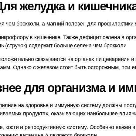
Для желудка и кишечника
я чем брокколи, а магний полезен для профилактики я
икрофлору в кишечнике. Также дефицит селена в орг
ь (стручок) содержит больше селена чем брокколи
ложительно сказывается на органах пищеварения и з
амм. Однако с железом стоит быть осторожным, при ег
знее для организма и им
ияние на здоровье и иммунную систему должны пост
ниваемых продуктах, оказывающих наибольшее влияни
е, кости и репродуктивную систему. Особенно важен в
ржанию витамина А является брокколи.