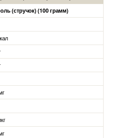
оль (стручок) (100 грамм)
ккал
г
г
мг
мкг
мг