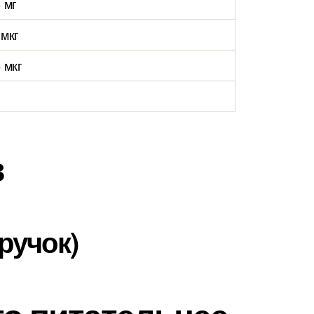
 мг
 мкг
 мкг
в
ручок)