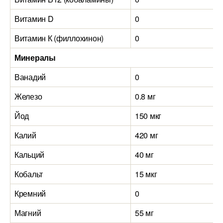
Витамин D
0
0
Витамин К (филлохинон)
0
0
Минералы
Ванадий
0
0
Железо
0.8 мг
0
Йод
150 мкг
5
Калий
420 мг
2
Кальций
40 мг
3
Кобальт
15 мкг
8
Кремний
0
0
Магний
55 мг
3