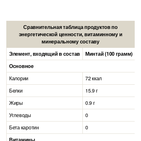
Сравнительная таблица продуктов по
энергетической ценности, витаминному и
минеральному составу
Элемент, входящий в состав
Минтай (100 грамм)
М
Основное
Калории
72 ккал
1
Белки
15.9 г
1
Жиры
0.9 г
7
Углеводы
0
0
Бета каротин
0
0
Витамины