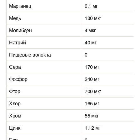
Марганец
0.1 мг
0
Медь
130 мкг
2
Молибден
4 мкг
4
Натрий
40 мг
7
Пищевые волокна
0
0
Сера
170 мг
1
Фосфор
240 мг
2
Фтор
700 мкг
4
Хлор
165 мг
1
Хром
55 мкг
5
Цинк
1.12 мг
1
Бор
0
0