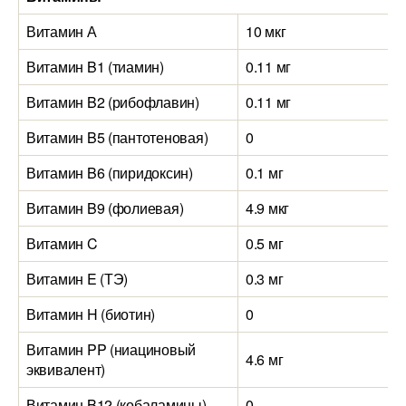
Витамин А
10 мкг
4
Витамин B1 (тиамин)
0.11 мг
0
Витамин B2 (рибофлавин)
0.11 мг
0
Витамин B5 (пантотеновая)
0
0
Витамин B6 (пиридоксин)
0.1 мг
0
Витамин B9 (фолиевая)
4.9 мкг
1
Витамин C
0.5 мг
1
Витамин E (ТЭ)
0.3 мг
0
Витамин H (биотин)
0
0
Витамин PP (ниациновый
4.6 мг
2
эквивалент)
Витамин B12 (кобаламины)
0
0