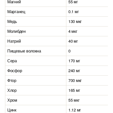
Магний
55 мг
3
Марганец
0.1 мг
0
Медь
130 мкг
1
Молибден
4 мкг
4
Натрий
40 мг
7
Пищевые волокна
0
0
Сера
170 мг
1
Фосфор
240 мг
1
Фтор
700 мкг
4
Хлор
165 мг
1
Хром
55 мкг
5
Цинк
1.12 мг
0