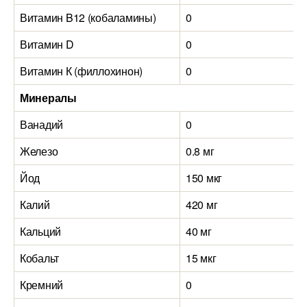
Витамин B12 (кобаламины)
0
1
Витамин D
0
0
Витамин К (филлохинон)
0
0
Минералы
Ванадий
0
0
Железо
0.8 мг
0
Йод
150 мкг
5
Калий
420 мг
3
Кальций
40 мг
4
Кобальт
15 мкг
2
Кремний
0
0