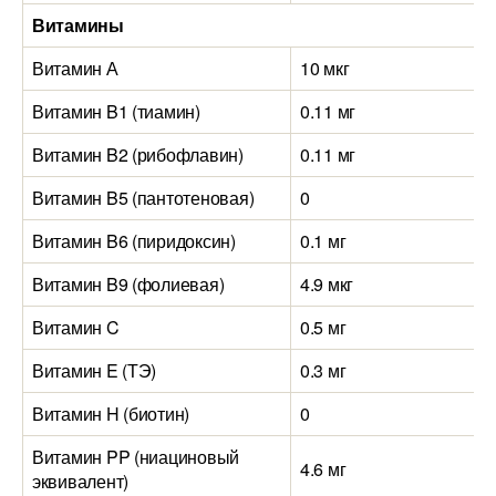
Витамины
Витамин А
10 мкг
1
Витамин B1 (тиамин)
0.11 мг
0
Витамин B2 (рибофлавин)
0.11 мг
0
Витамин B5 (пантотеновая)
0
0
Витамин B6 (пиридоксин)
0.1 мг
0
Витамин B9 (фолиевая)
4.9 мкг
6
Витамин C
0.5 мг
1
Витамин E (ТЭ)
0.3 мг
1
Витамин H (биотин)
0
0
Витамин PP (ниациновый
4.6 мг
5
эквивалент)