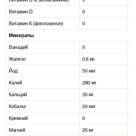
Витамин D
0
0
Витамин К (филлохинон)
0
0
Минералы
Ванадий
0
0
Железо
0.6 мг
0.8
Йод
50 мкг
15
Калий
280 мг
42
Кальций
35 мг
40
Кобальт
20 мкг
15
Кремний
0
0
Магний
25 мг
55