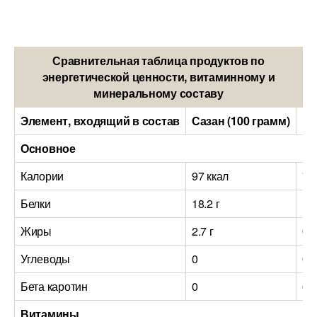
Сравнительная таблица продуктов по
энергетической ценности, витаминному и
минеральному составу
Элемент, входящий в состав
Сазан (100 грамм)
Ми
Основное
Калории
97 ккал
72
Белки
18.2 г
15.
Жиры
2.7 г
0.9
Углеводы
0
0
Бета каротин
0
0
Витамины