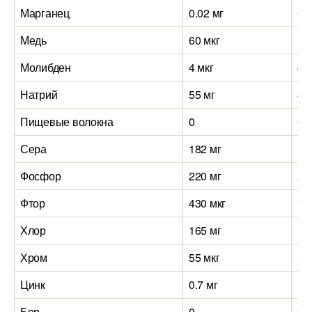
Марганец
0.02 мг
0.1
Медь
60 мкг
13
Молибден
4 мкг
4 
Натрий
55 мг
40
Пищевые волокна
0
0
Сера
182 мг
17
Фосфор
220 мг
24
Фтор
430 мкг
70
Хлор
165 мг
16
Хром
55 мкг
55
Цинк
0.7 мг
1.
Бор
0
0