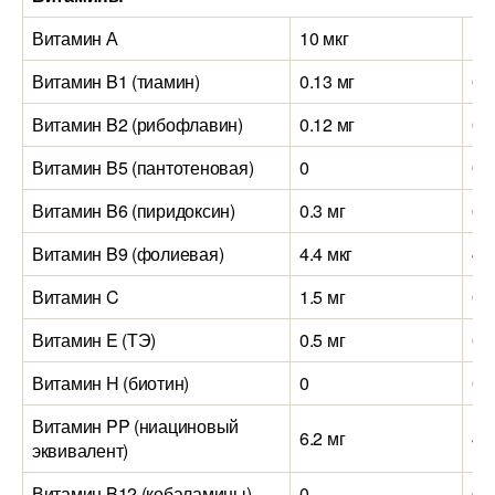
Витамин А
10 мкг
10
Витамин B1 (тиамин)
0.13 мг
0.
Витамин B2 (рибофлавин)
0.12 мг
0.
Витамин B5 (пантотеновая)
0
0
Витамин B6 (пиридоксин)
0.3 мг
0.1
Витамин B9 (фолиевая)
4.4 мкг
4.9
Витамин C
1.5 мг
0.5
Витамин E (ТЭ)
0.5 мг
0.3
Витамин H (биотин)
0
0
Витамин PP (ниациновый
6.2 мг
4.6
эквивалент)
Витамин B12 (кобаламины)
0
0