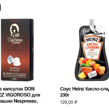
ы
в капсулах DON
Соус Heinz Кисло-сл
Z VIGOROSO для
230г
ашин Nespresso,
126,00
₽