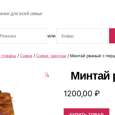
ании для всей семьи
или
 товары
/
Снеки
/
Снеки, закуски
/ Минтай рваный с пер
Минтай 
🔍
1200,00
₽
КУПИТЬ ТОВАР