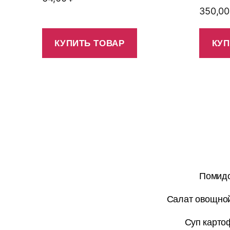
350,0
КУПИТЬ ТОВАР
КУП
Помидо
Салат овощной
Суп карто