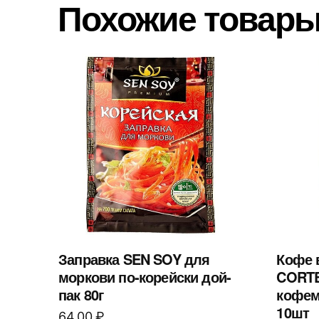
Похожие товар
Заправка SEN SOY для
Кофе 
моркови по-корейски дой-
CORTE
пак 80г
кофем
10шт
64,00
₽