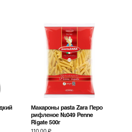
адкий
Макароны pasta Zara Перо
рифленое №049 Penne
Rigate 500г
110,00
₽