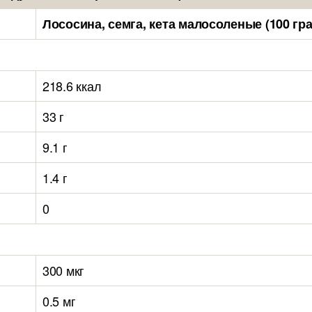
Лососина, семга, кета малосоленые (100 гр
218.6 ккал
33 г
9.1 г
1.4 г
0
300 мкг
0.5 мг