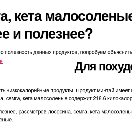
а, кета малосоленые
ее и полезнее?
о полезность данных продуктов, попробуем объяснить 
ые
Для похуд
ь низкокалорийные продукты. Продукт минтай имеет ка
на, семга, кета малосоленые содержит 218.6 килокалор
лезнее, рассмотрев лососина, семга, кета малосолены
леные.