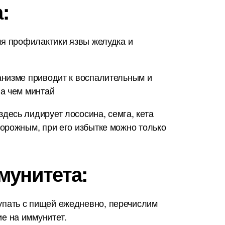
:
ля профилактики язвы желудка и
анизме приводит к воспалительным и
на чем минтай
есь лидирует лососина, семга, кета
орожным, при его избытке можно только
мунитета:
упать с пищей ежедневно, перечислим
е на иммунитет.