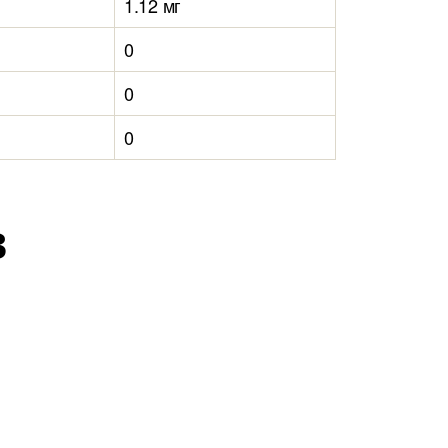
1.12 мг
0
0
0
в