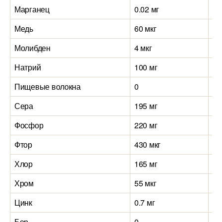
Марганец
0.02 мг
0.
Медь
60 мкг
21
Молибден
4 мкг
4 
Натрий
100 мг
70
Пищевые волокна
0
0
Сера
195 мг
14
Фосфор
220 мг
24
Фтор
430 мкг
43
Хлор
165 мг
16
Хром
55 мкг
55
Цинк
0.7 мг
1.
Бор
0
0