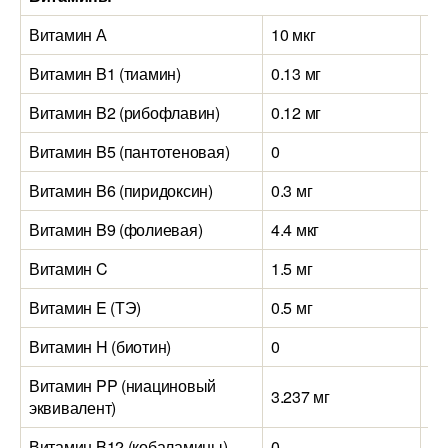
Витамин А
10 мкг
40
Витамин B1 (тиамин)
0.13 мг
0.
Витамин B2 (рибофлавин)
0.12 мг
0.
Витамин B5 (пантотеновая)
0
0
Витамин B6 (пиридоксин)
0.3 мг
0.
Витамин B9 (фолиевая)
4.4 мкг
17
Витамин C
1.5 мг
1 
Витамин E (ТЭ)
0.5 мг
0.
Витамин H (биотин)
0
0
Витамин PP (ниациновый
3.237 мг
2.
эквивалент)
Витамин B12 (кобаламины)
0
0