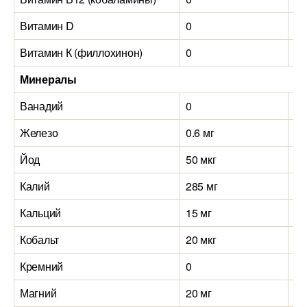
Витамин D
0
0
Витамин К (филлохинон)
0
0
Минералы
Ванадий
0
0
Железо
0.6 мг
0.
Йод
50 мкг
50
Калий
285 мг
29
Кальций
15 мг
30
Кобальт
20 мкг
8 
Кремний
0
0
Магний
20 мг
30