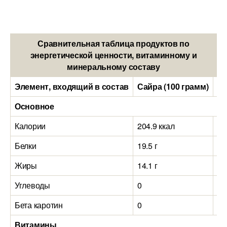
Сравнительная таблица продуктов по
энергетической ценности, витаминному и
минеральному составу
Элемент, входящий в состав
Сайра (100 грамм)
Мо
Основное
Калории
204.9 ккал
11
Белки
19.5 г
13
Жиры
14.1 г
7.1
Углеводы
0
0
Бета каротин
0
0
Витамины