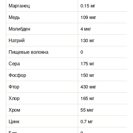
Марганец
0.15 мг
Медь
109 мкг
Молибден
4 мкг
Натрий
130 мг
Пищевые волокна
0
Сера
175 мг
Фосфор
150 мг
Фтор
430 мкг
Хлор
165 мг
Хром
55 мкг
Цинк
0.7 мг
Бор
0