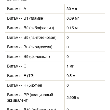
Витамин А
30 мкг
Витамин B1 (тиамин)
0.09 мг
Витамин B2 (рибофлавин)
0.15 мг
Витамин B5 (пантотеновая)
0
Витамин B6 (пиридоксин)
0
Витамин B9 (фолиевая)
0
Витамин C
1 мг
Витамин E (ТЭ)
0.5 мг
Витамин H (биотин)
0
Витамин PP (ниациновый
2.905 мг
эквивалент)
Витамин B12 (кобаламины)
0