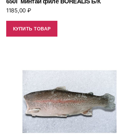
650Г минтай филе BOREALIS Б/К
1185,00
₽
КУПИТЬ ТОВАР