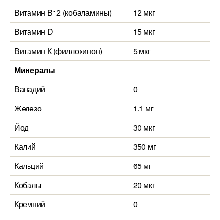
Витамин B12 (кобаламины)
12 мкг
Витамин D
15 мкг
Витамин К (филлохинон)
5 мкг
Минералы
Ванадий
0
Железо
1.1 мг
Йод
30 мкг
Калий
350 мг
Кальций
65 мг
Кобальт
20 мкг
Кремний
0