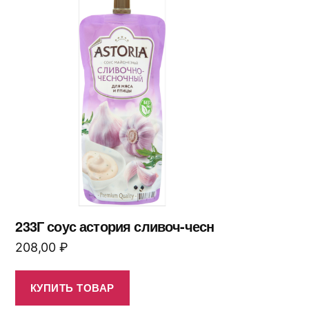
233Г соус астория сливоч-чесн
208,00
₽
КУПИТЬ ТОВАР