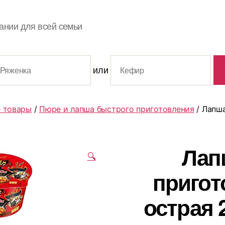
ании для всей семьи
или
 товары
/
Пюре и лапша быстрого приготовления
/ Лапша
Лап
🔍
пригот
острая 2