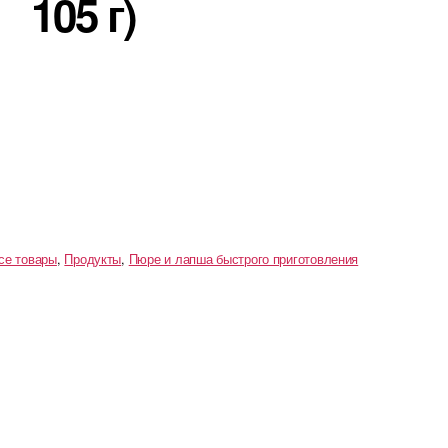
105 г)
се товары
,
Продукты
,
Пюре и лапша быстрого приготовления