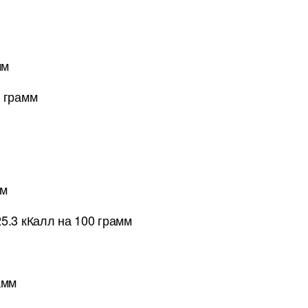
мм
0 грамм
мм
.3 кКалл на 100 грамм
амм