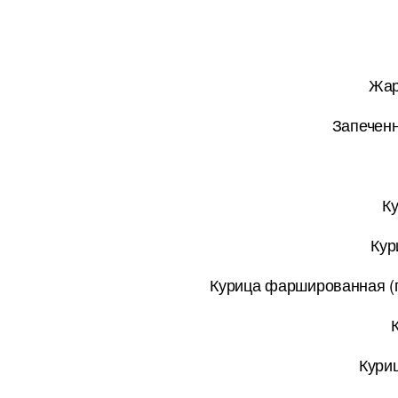
Жар
Запеченн
Ку
Кур
Курица фаршированная (г
Кури